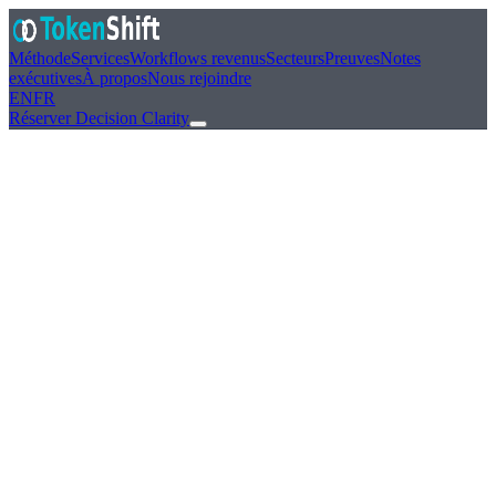
Méthode
Services
Workflows revenus
Secteurs
Preuves
Notes
exécutives
À propos
Nous rejoindre
EN
FR
Réserver Decision Clarity