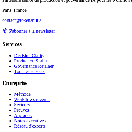
Partenaire senior de production et gouvernance IA pour les workflows
Paris, France
contact@tokenshift.ai
📫
S'abonner à la newsletter
Services
Decision Clarity
Production Sprint
Governance Retainer
Tous les services
Entreprise
Méthode
Workflows revenus
Secteurs
Preuves
À propos
Notes exécutives
Réseau d'experts