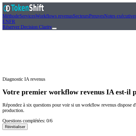
Méthode
Services
Workflows revenus
Secteurs
Preuves
Notes exécutive
EN
FR
Réserver Decision Clarity
Diagnostic IA revenus
Votre premier workflow revenus IA est-il 
Répondez à six questions pour voir si un workflow revenus dispose d'u
production.
Questions complétées
:
0
/
6
Réinitialiser