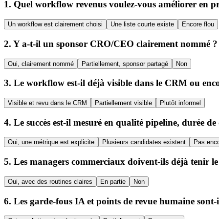
1
.
Quel workflow revenus voulez-vous améliorer en p
Un workflow est clairement choisi
Une liste courte existe
Encore flou
2
.
Y a-t-il un sponsor CRO/CEO clairement nommé ?
Oui, clairement nommé
Partiellement, sponsor partagé
Non
3
.
Le workflow est-il déjà visible dans le CRM ou enco
Visible et revu dans le CRM
Partiellement visible
Plutôt informel
4
.
Le succès est-il mesuré en qualité pipeline, durée d
Oui, une métrique est explicite
Plusieurs candidates existent
Pas enco
5
.
Les managers commerciaux doivent-ils déjà tenir l
Oui, avec des routines claires
En partie
Non
6
.
Les garde-fous IA et points de revue humaine sont-il