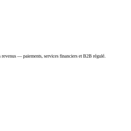
 comme une mission autonome pour un workflow prioritaire. La plupart de
 revenus — paiements, services financiers et B2B régulé.