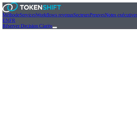
Méthode
Services
Workflows revenus
Secteurs
Preuves
Notes exécutive
EN
FR
Réserver Decision Clarity
Pourquoi la plupart des pilotes IA d'entreprise n'atteignent-ils jamais la pro