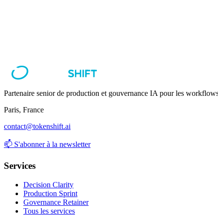
Oui. Decision Clarity, à partir de 25K€ sur 4 à 6 semaines, est conçue
Production Sprint.
Partenaire senior de production et gouvernance IA pour les workflows
Paris, France
contact@tokenshift.ai
📫
S'abonner à la newsletter
Services
Decision Clarity
Production Sprint
Governance Retainer
Tous les services