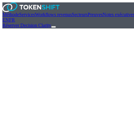
Méthode
Services
Workflows revenus
Secteurs
Preuves
Notes exécutive
EN
FR
Réserver Decision Clarity