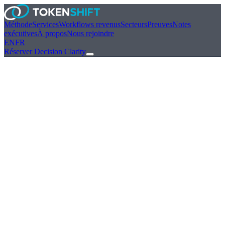
Méthode
Services
Workflows revenus
Secteurs
Preuves
Notes
exécutives
À propos
Nous rejoindre
EN
FR
Réserver Decision Clarity