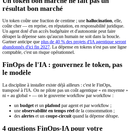
Un token bon marché ne fait pas un
résultat bon marché
Un token coûte une fraction de centime ; une
hallucination
, elle,
coûte cher — en reprise, en réputation, en responsabilité juridique.
Un agent doté d'un accès budgétaire et d'autonomie peut faire
déraper la dépense sans qu'aucun humain ne soit dans la boucle.
Gartner anticipe que
plus de 40 % des projets d'IA agentique seront
abandonnés d'ici fin 2027
. La dépense en tokens n'est pas une ligne
comptable, c'est un risque opérationnel.
FinOps de l'IA : gouvernez le token, pas
le modèle
La discipline à installer existe déjà ailleurs : c'est le FinOps,
transposé à l'IA. On ne pilote pas un coût agentique « en moyenne »
ni « au global » — on le gouverne workflow par workflow :
un
budget
et un
plafond
par agent et par workflow ;
une
observabilité en temps réel
de la consommation ;
des
alertes
et un
coupe-circuit
quand la dépense dérape.
4 questions FinOps-IA pour votre