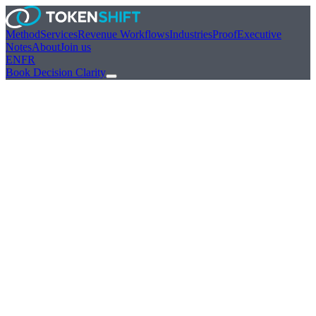
Method
Services
Revenue Workflows
Industries
Proof
Executive
Notes
About
Join us
EN
FR
Book Decision Clarity